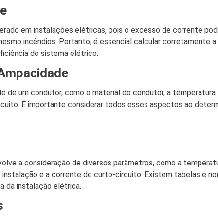
de
derado em instalações elétricas, pois o excesso de corrente po
esmo incêndios. Portanto, é essencial calcular corretamente 
iciência do sistema elétrico.
a Ampacidade
de de um condutor, como o material do condutor, a temperatura 
rcuito. É importante considerar todos esses aspectos ao determ
olve a consideração de diversos parâmetros, como a temperat
 instalação e a corrente de curto-circuito. Existem tabelas e n
a da instalação elétrica.
s