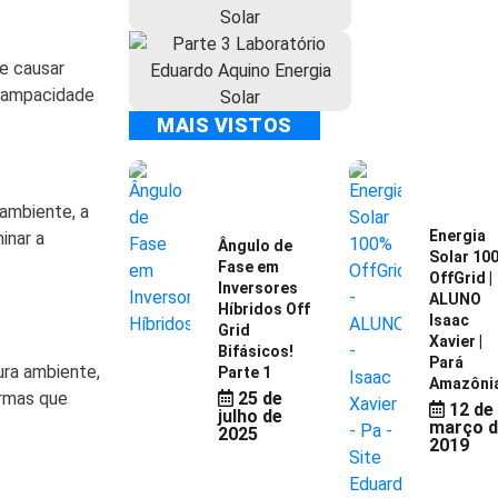
de causar
a ampacidade
MAIS VISTOS
ambiente, a
Energia
inar a
Ângulo de
Solar 10
Fase em
OffGrid |
Inversores
ALUNO
Híbridos Off
Isaac
Grid
Xavier |
Bifásicos!
Pará
ura ambiente,
Parte 1
Amazôni
ormas que
25 de
12 de
julho de
março 
2025
2019