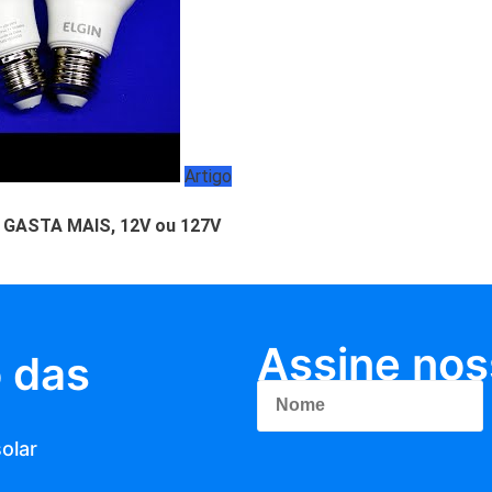
Artigo
 GASTA MAIS, 12V ou 127V
Assine nos
o das
olar