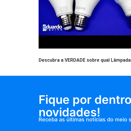
Descubra a VERDADE sobre qual Lâmpada
Fique por dentr
novidades!
Receba as últimas notícias do meio s